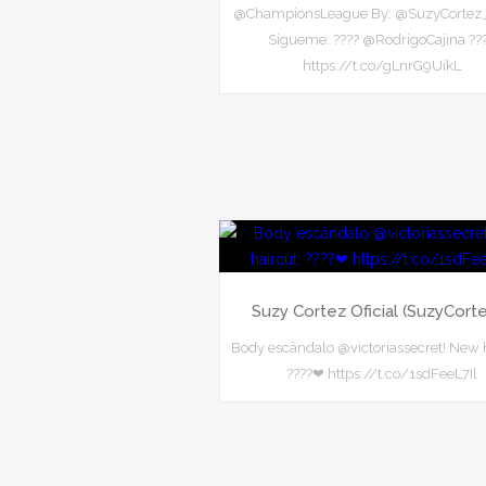
@ChampionsLeague By: @SuzyCortez_
Sigueme: ???? @RodrigoCajina ??
https://t.co/gLnrG9UikL
Suzy Cortez Oficial (SuzyCort
Body escândalo @victoriassecret! New h
????❤ https://t.co/1sdFeeL7Il