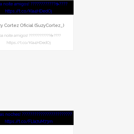
y Cortez Oficial (SuzyCortez_)
oa noite amigos! ????????????☕????
https://t.co/KIa4HDedOj