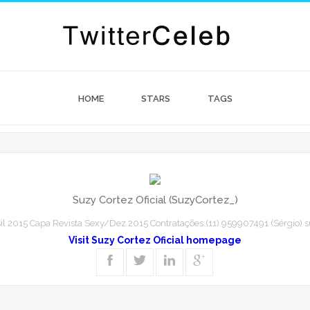
HOME
STARS
TAGS
Suzy Cortez Oficial (SuzyCortez_)
2015 Capa Revista Sexy/Dez 2015 Contratações:(11) 959907491 (Sérgio)
Visit Suzy Cortez Oficial homepage