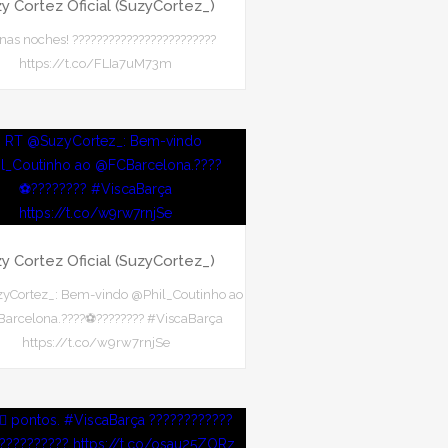
y Cortez Oficial (SuzyCortez_)
nas noches! ????????????????????????
https://t.co/FLIa7uM73m
y Cortez Oficial (SuzyCortez_)
yCortez_: Bem-vindo @Phil_Coutinho ao
arcelona.????⚽???????? #ViscaBarça
https://t.co/w9rw7rnjSe