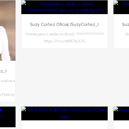
Suzy Cortez Oficial (SuzyCortez_)
Suz
Pronta para o verão no Brasil. ????????????????
B
https://t.co/eBfET9JLTG
ez_)
vuelve a
VPpIikJIy