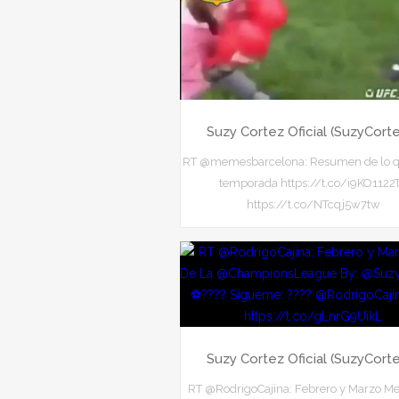
Suzy Cortez Oficial (SuzyCort
RT @memesbarcelona: Resumen de lo q
temporada https://t.co/i9KO1122
https://t.co/NTcqj5w7tw
Suzy Cortez Oficial (SuzyCort
RT @RodrigoCajina: Febrero y Marzo Me