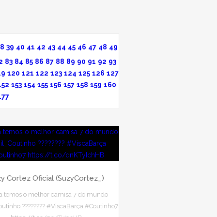
38
39
40
41
42
43
44
45
46
47
48
49
2
83
84
85
86
87
88
89
90
91
92
93
19
120
121
122
123
124
125
126
127
152
153
154
155
156
157
158
159
160
177
y Cortez Oficial (SuzyCortez_)
a temos o melhor camisa 7 do mundo
utinho ???????? #ViscaBarça #Coutinho7