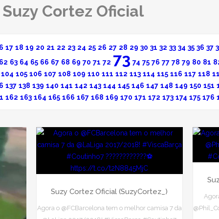
 Suzy Cortez Oficial
6
17
18
19
20
21
22
23
24
25
26
27
28
29
30
31
32
33
34
35
36
37
73
62
63
64
65
66
67
68
69
70
71
72
74
75
76
77
78
79
80
81
8
104
105
106
107
108
109
110
111
112
113
114
115
116
117
118
1
6
137
138
139
140
141
142
143
144
145
146
147
148
149
150
151
1
162
163
164
165
166
167
168
169
170
171
172
173
174
175
176
Suz
Suzy Cortez Oficial (SuzyCortez_)
Agor
Agora o @FCBarcelona tem o melhor camisa 7 da
@Phil_Co