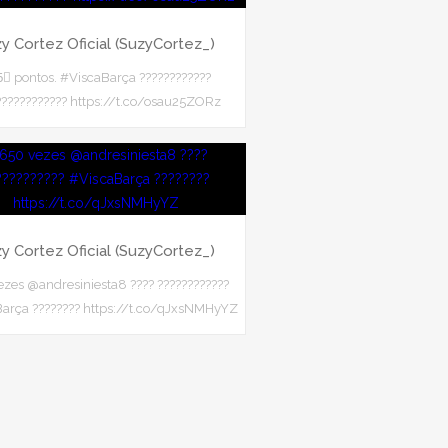
y Cortez Oficial (SuzyCortez_)
⃣ pontos. #ViscaBarça ????????????
???????????? https://t.co/osau25ZORz
y Cortez Oficial (SuzyCortez_)
zes @andresiniesta8 ???? ????????????
arça ???????? https://t.co/qJxsNMHyYZ