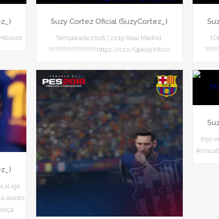
ez_)
Suzy Cortez Oficial (SuzyCortez_)
Suz
IMbsn2ti
Temporada 2018 | 2019 Real Madrid.
1⃣6
???????????????? https://t.co/QpKsrjY800
????
Suz
650 ve
#ViscaB
ez_)
@LaLiga
4 assists
Barça