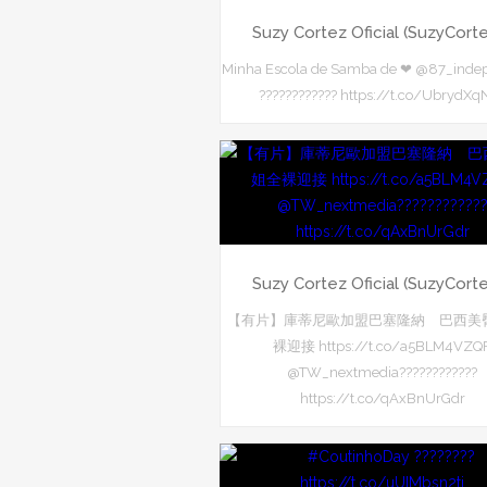
Suzy Cortez Oficial (SuzyCort
Minha Escola de Samba de ❤ @87_inde
???????????? https://t.co/UbrydXq
Suzy Cortez Oficial (SuzyCort
【有片】庫蒂尼歐加盟巴塞隆納 巴西美
裸迎接 https://t.co/a5BLM4VZQ
@TW_nextmedia????????????
https://t.co/qAxBnUrGdr