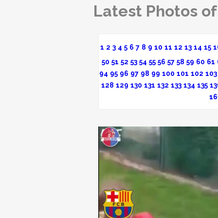
Latest Photos of
1
2
3
4
5
6
7
8
9
10
11
12
13
14
15
1
50
51
52
53
54
55
56
57
58
59
60
61
94
95
96
97
98
99
100
101
102
103
128
129
130
131
132
133
134
135
13
16