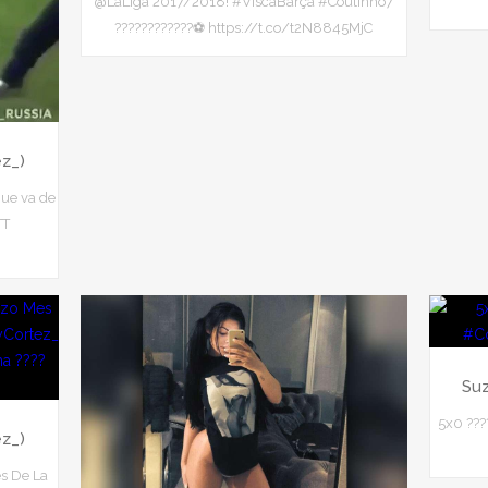
@LaLiga 2017/2018! #ViscaBarça #Coutinho7
????????????⚽ https://t.co/t2N8845MjC
ez_)
ue va de
TT
Suz
5x0 ???
ez_)
s De La