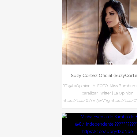
Suzy Cortez Oficial (SuzyCort
RT @LaOpinionLA: FOTO: Miss Bumbum 
paralizar Twitter | La Opinión
https://t.co/6sYVl3wVYg https://t.co/C