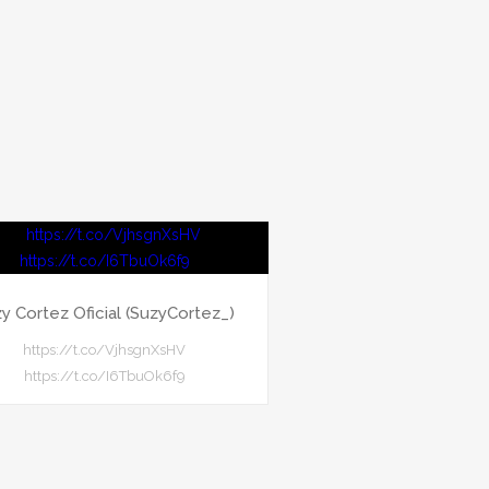
y Cortez Oficial (SuzyCortez_)
https://t.co/VjhsgnXsHV
https://t.co/I6TbuOk6f9