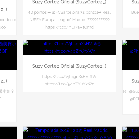
Suzy Cortez Oficial (SuzyCortez_)
Suz
ez_)
48 pontos ➡ @FCBarcelona 32 pontos➡ Real
Bue
pendente
"UEFA Europa League" Madrid. ????????????
Noo
https://t.co/YLT7aR1Qmd
Suzy Cortez Oficial (SuzyCortez_)
https://t.co/VjhsgnXsHV ❄⛄
ez_)
Suz
https://t.co/54pZY0YxWn
臀小姐全
RT @Suz
F
@FCB