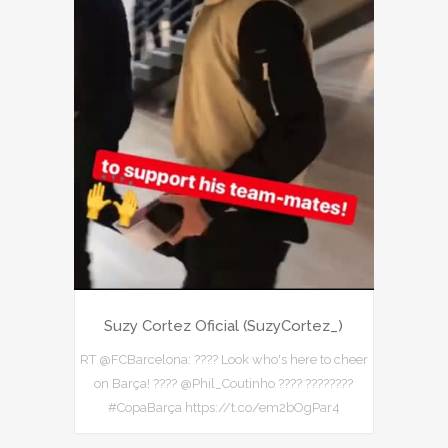
Suzy Cortez Oficial (SuzyCortez_)
RT @FCBarcelona: ???? Look who's here to cheer
on Barça! ???? @Phil_Coutinho ???? ????????
#CopaBarça https://t.co/em2bOgPar4