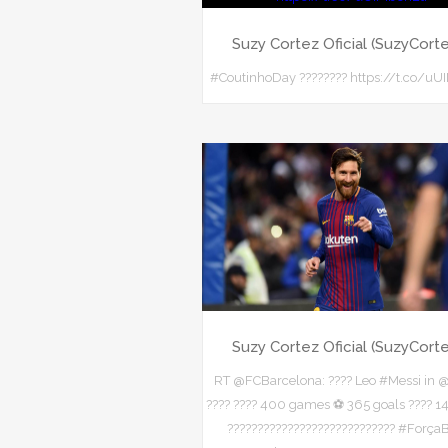
Suzy Cortez Oficial (SuzyCort
#CoutinhoDay ???????? https://t.co/uU
Suzy Cortez Oficial (SuzyCort
RT @FCBarcelona: ???? Leo #Messi in 
???? ???? 400 games ⚽ 365 goals ???? 14
???????????????????????????? #Força