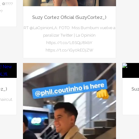
 ⚽????
??
Suzy Cortez Oficial (SuzyCortez_)
RT @LaOpinionLA: FOTO: Miss Bumbum vuelve a
paralizar Twitter | La Opinión
https://t.co/L6SQjJ8kbY
https://t.co/iGy0kEDjZW
ez_)
Suz
aircut.