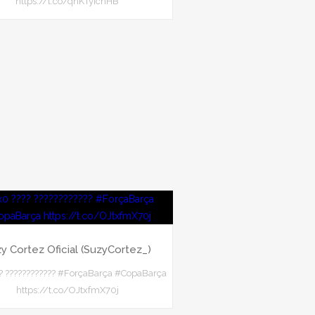
https://t.co/qnKTyIchHB
y Cortez Oficial (SuzyCortez_)
? ???????????? #ForçaBarça #CopaBarça
https://t.co/OJtxfmX70j