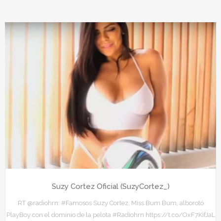
Suzy Cortez Oficial (SuzyCortez_)
RT @radiohrn: #Famosos Suzy Cortez, Miss Bum Bum, alborotó
PlayBoy con el dominio de la pelota #Radiohrn https://t.co/OxF7KifJaL