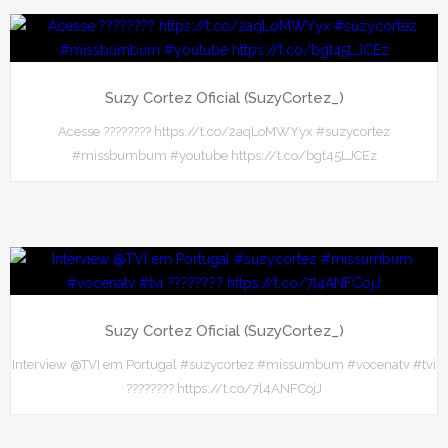
Suzy Cortez Oficial (SuzyCortez_)
Acesse ???????? https://t.co/2aqLoMWYyx #suzycortez
#missbumbum #youtube https://t.co/bgt45LJCEz
Suzy Cortez Oficial (SuzyCortez_)
Interview @TVI em Portugal #suzycortez #missumbum #vocenatv #tvi
???????? https://t.co/7l4ANFCojJ