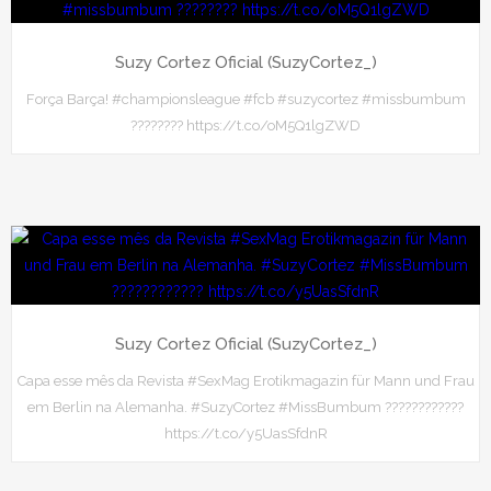
Suzy Cortez Oficial (SuzyCortez_)
Força Barça! #championsleague #fcb #suzycortez #missbumbum
???????? https://t.co/oM5Q1lgZWD
Suzy Cortez Oficial (SuzyCortez_)
Capa esse mês da Revista #SexMag Erotikmagazin für Mann und Frau
em Berlin na Alemanha. #SuzyCortez #MissBumbum ????????????
https://t.co/y5UasSfdnR