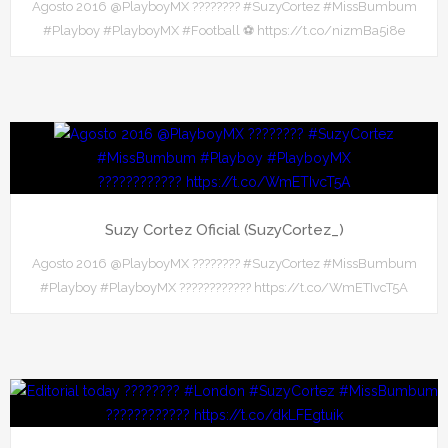
Agosto 2016 @PlayboyMX ???????? #SuzyCortez #MissBumbum
#Playboy #PlayboyMX #Football ⚽ https://t.co/nizmBa5i8e
Suzy Cortez Oficial (SuzyCortez_)
Agosto 2016 @PlayboyMX ???????? #SuzyCortez #MissBumbum
#Playboy #PlayboyMX ???????????? https://t.co/WmETIvcT5A