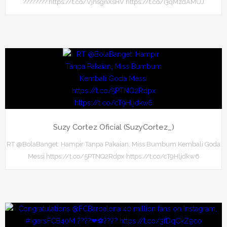
???????? https://t.co/VjhsgnXsHV https://t.co/i3qMzdAMUJ
Suzy Cortez Oficial (SuzyCortez_)
RT @BolaBanget: Hampir Tanpa Pakaian, Miss Bumbum Kembali Goda
Messi https://t.co/5PTNQ2Rdpx https://t.co/cT9Hljdkw6