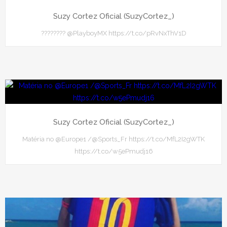
Suzy Cortez Oficial (SuzyCortez_)
???????? @PlayboyMX https://t.co/pRvNxThV1D
Suzy Cortez Oficial (SuzyCortez_)
Matéria no @Europe1 /@Sports_Fr https://t.co/MfL2I2gWTK
https://t.co/w5ePmudj16