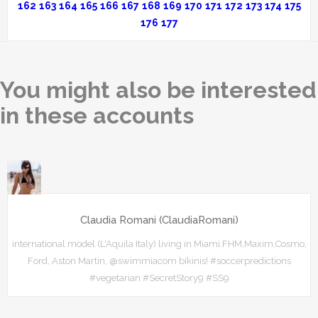
162
163
164
165
166
167
168
169
170
171
172
173
174
175
176
177
You might also be interested
in these accounts
Claudia Romani (ClaudiaRomani)
international model (L'Aquila Italy) living in Miami.FHM,Maxim,Cosmo,
Ford, Aston Martin, @swimmiacom bikinis! #soccerpredictions
#vegetarian #SecretStory9 #SS9