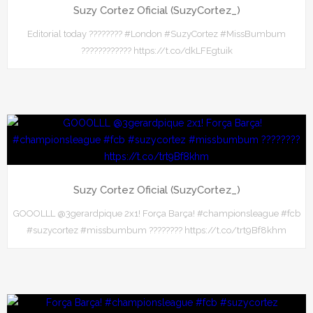
Suzy Cortez Oficial (SuzyCortez_)
Editorial today ???????? #London #SuzyCortez #MissBumbum
???????????? https://t.co/dkLFEgtuik
Suzy Cortez Oficial (SuzyCortez_)
GOOOLLL @3gerardpique 2x1! Força Barça! #championsleague #fcb
#suzycortez #missbumbum ???????? https://t.co/trt9Bf8khm