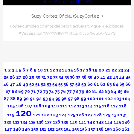
Suzy Cortez Oficial (SuzyCortez_)
Hoy se cumplen 10 años del debut @3GerardPique. ¡Felicidades!
#ViscaBarça! ????????⚽???? https://t.co/kcukAFGDYS
1
2
3
4
5
6
7
8
9
10
11
12
13
14
15
16
17
18
19
20
21
22
23
24
25
26
27
28
29
30
31
32
33
34
35
36
37
38
39
40
41
42
43
44
45
46
47
48
49
50
51
52
53
54
55
56
57
58
59
60
61
62
63
64
65
66
67
68
69
70
71
72
73
74
75
76
77
78
79
80
81
82
83
84
85
86
87
88
89
90
91
92
93
94
95
96
97
98
99
100
101
102
103
104
105
106
107
108
109
110
111
112
113
114
115
116
117
118
120
119
121
122
123
124
125
126
127
128
129
130
131
132
133
134
135
136
137
138
139
140
141
142
143
144
145
146
147
148
149
150
151
152
153
154
155
156
157
158
159
160
161