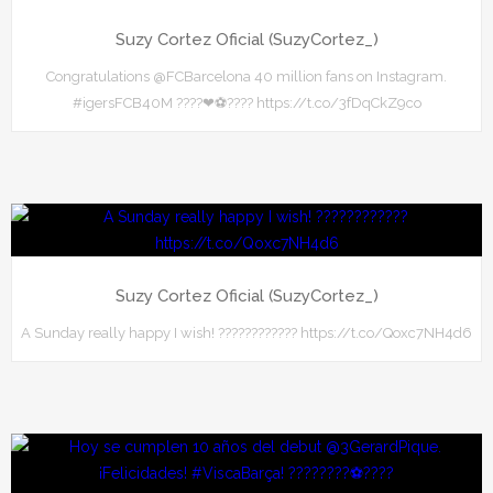
Suzy Cortez Oficial (SuzyCortez_)
Congratulations @FCBarcelona 40 million fans on Instagram.
#igersFCB40M ????❤⚽???? https://t.co/3fDqCkZ9co
Suzy Cortez Oficial (SuzyCortez_)
A Sunday really happy I wish! ???????????? https://t.co/Qoxc7NH4d6