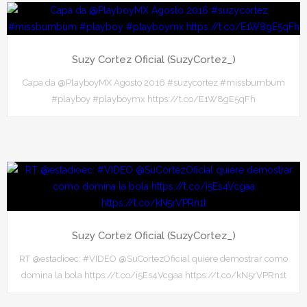
Suzy Cortez Oficial (SuzyCortez_)
Capa da @PlayboyMX Agosto 2016 #suzycortez #missbumbum
#playboy #playboymx https://t.co/E1W8gE5qFh
Suzy Cortez Oficial (SuzyCortez_)
RT @estadioec: #VIDEO @SuCortezOficial quiere demostrar como
domina la bola https://t.co/i5Es4Vcgaa https://t.co/kN5rVPRn1t