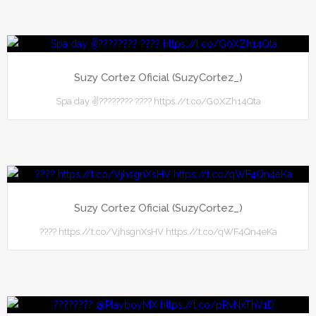
Suzy Cortez Oficial (SuzyCortez_)
Spa day ✌???????? ???? https://t.co/G0XZh14Qta
Suzy Cortez Oficial (SuzyCortez_)
???? https://t.co/VjhsgnXsHV https://t.co/qWF4Qn4eKa