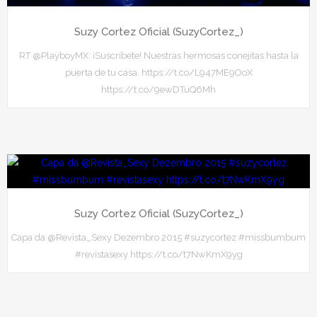
Suzy Cortez Oficial (SuzyCortez_)
RT @PlayboyMX: ¡Suscríbete! Nuestras hermosas conejitas hasta la
puerta de tu casa. https://t.co/L947ME9OoX
https://t.co/9ewDTuQ6Mh
Suzy Cortez Oficial (SuzyCortez_)
Capa da @Revista_Sexy Dezembro 2015 #suzycortez #missbumbum
#revistasexy https://t.co/t7NwKmX9yg