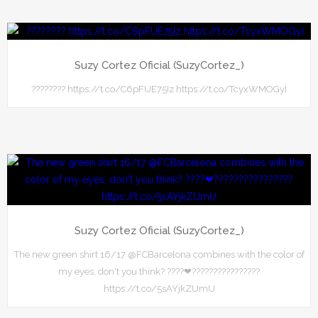
Suzy Cortez Oficial (SuzyCortez_)
???????? https://t.co/C6pFUE75Iz https://t.co/TcyxWMOGyI
Suzy Cortez Oficial (SuzyCortez_)
The new green shirt 16/17 @FCBarcelona combines with the color of
my eyes, don't you think? ????❤????????????????
https://t.co/5sAYjkZUmU