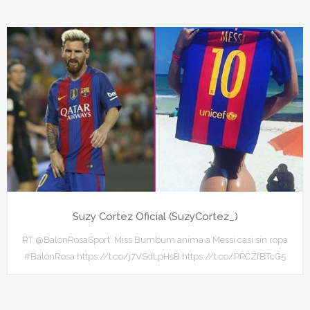
Suzy Cortez Oficial (SuzyCortez_)
RT @BalonRosaSport: Miss Bumbum anima a Messi casi sin ropa
#BalónRosa https://t.co/j7VSdLpHsB https://t.co/PPCZfBTcG5