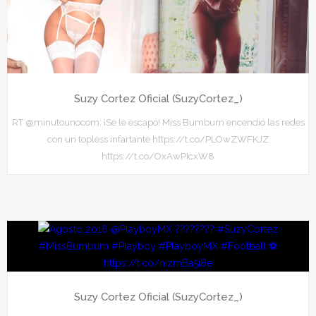
Suzy Cortez Oficial (SuzyCortez_)
RT @minutounocom: ¡Se le escapó! Miss Bumbum encendió las redes
con un topless infartante https://t.co/PLOwZWFKJZ
https://t.co/OxAwPIcxW8
Suzy Cortez Oficial (SuzyCortez_)