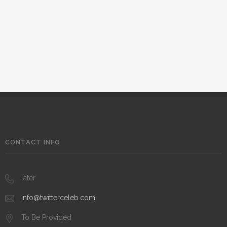
CONTACT INFO
later
info@twitterceleb.com
To Be Provided