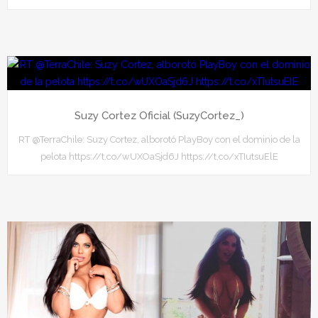
Suzy Cortez Oficial (SuzyCortez_)
RT @TerraChile: Suzy Cortez, alborotó PlayBoy con el dominio de la
pelota https://t.co/wUXOaSjd6J https://t.co/xTIutsuElE