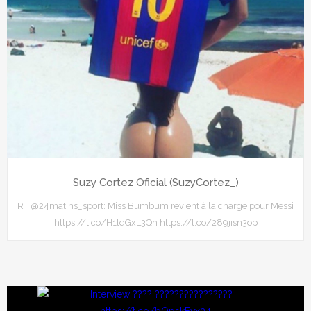
Suzy Cortez Oficial (SuzyCortez_)
RT @24matins_sport: Miss Bumbum revient à la charge pour Messi
https://t.co/H1lqGxL3Qh https://t.co/289jisn3op