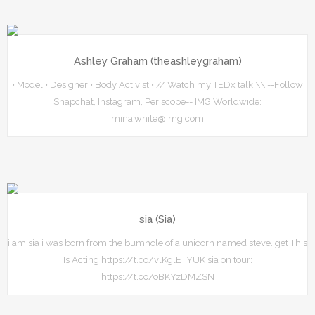
Ashley Graham (theashleygraham)
• Model • Designer • Body Activist • // Watch my TEDx talk \\ --Follow
Snapchat, Instagram, Periscope-- IMG Worldwide:
mina.white@img.com
sia (Sia)
i am sia i was born from the bumhole of a unicorn named steve. get This
Is Acting https://t.co/vlKglETYUK sia on tour:
https://t.co/oBKYzDMZSN